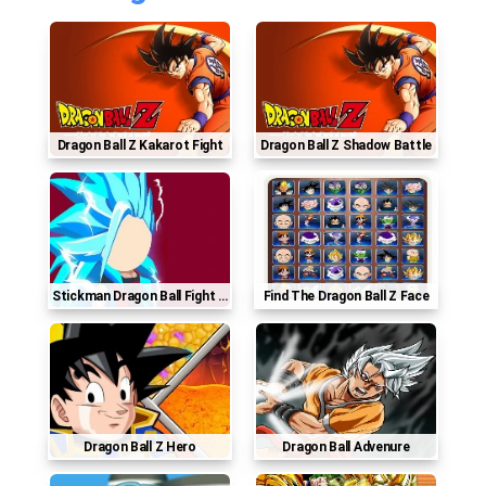
Dragon Ball Z Kakarot Fight
Dragon Ball Z Shadow Battle
Stickman Dragon Ball Fight - Super Stick Warriors
Find The Dragon Ball Z Face
Dragon Ball Z Hero
Dragon Ball Advenure