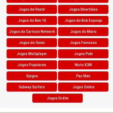
Jogos de Vestir
Jogos Divertidos
Jogos do Ben 10
Jogos do Bob Esponja
Jogos do Cartoon Network
Jogos do Mario
Jogos do Sonic
Jogos Famosos
Jogos Multiplayer
Jogos Poki
Jogos Populares
Moto X3M
Ojogos
Pac Man
Subway Surfers
Jogos Online
Jogos Grátis