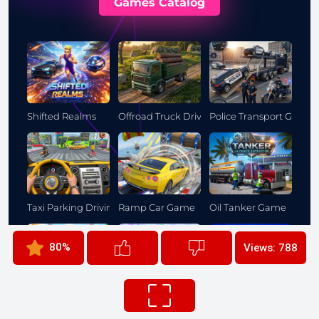
80%
Views: 788