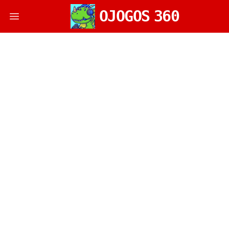
OJOGOS
360
Open main menu