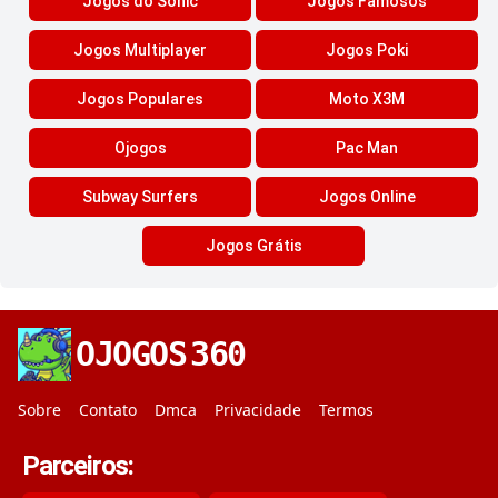
Jogos do Sonic
Jogos Famosos
Jogos Multiplayer
Jogos Poki
Jogos Populares
Moto X3M
Ojogos
Pac Man
Subway Surfers
Jogos Online
Jogos Grátis
OJOGOS
360
Sobre
Contato
Dmca
Privacidade
Termos
Parceiros: