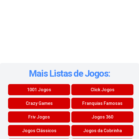
Mais Listas de Jogos:
1001 Jogos
Click Jogos
Crazy Games
Franquias Famosas
Friv Jogos
Jogos 360
Jogos Clássicos
Jogos da Cobrinha