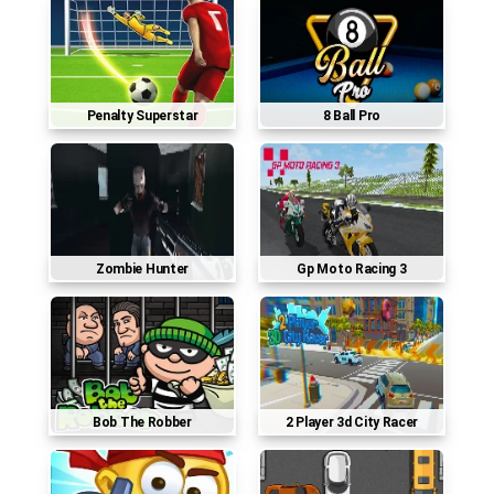
Penalty Superstar
8 Ball Pro
Zombie Hunter
Gp Moto Racing 3
Bob The Robber
2 Player 3d City Racer