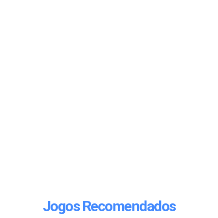
Jogos Recomendados