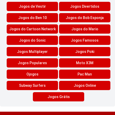
Jogos de Vestir
Jogos Divertidos
Jogos do Ben 10
Jogos do Bob Esponja
Jogos do Cartoon Network
Jogos do Mario
Jogos do Sonic
Jogos Famosos
Jogos Multiplayer
Jogos Poki
Jogos Populares
Moto X3M
Ojogos
Pac Man
Subway Surfers
Jogos Online
Jogos Grátis