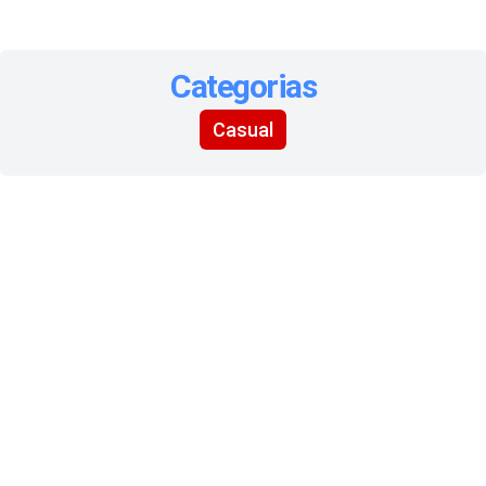
Categorias
Casual