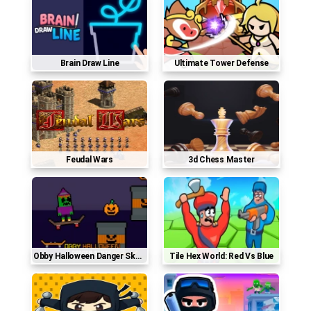
Brain Draw Line
Ultimate Tower Defense
Feudal Wars
3d Chess Master
Obby Halloween Danger Skate
Tile Hex World: Red Vs Blue