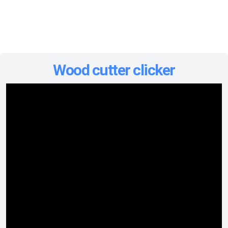
Wood cutter clicker