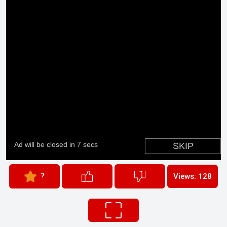
?
Views: 128