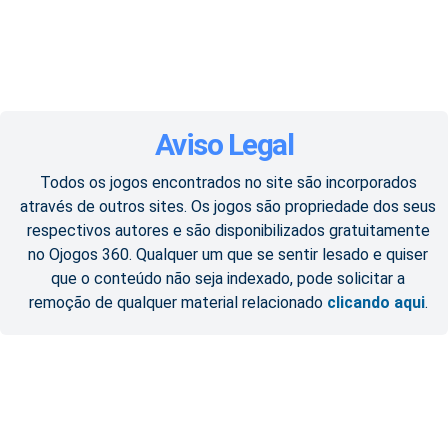
Aviso Legal
Todos os jogos encontrados no site são incorporados
através de outros sites. Os jogos são propriedade dos seus
respectivos autores e são disponibilizados gratuitamente
no Ojogos 360. Qualquer um que se sentir lesado e quiser
que o conteúdo não seja indexado, pode solicitar a
remoção de qualquer material relacionado
clicando aqui
.