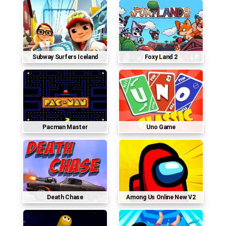
Subway Surfers Iceland
Foxy Land 2
Pacman Master
Uno Game
Death Chase
Among Us Online New V2