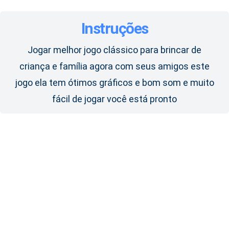
Instruções
Jogar melhor jogo clássico para brincar de
criança e família agora com seus amigos este
jogo ela tem ótimos gráficos e bom som e muito
fácil de jogar você está pronto