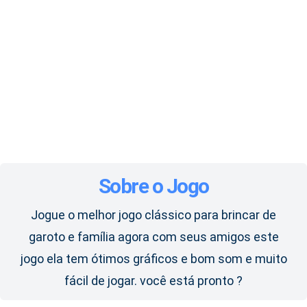
Sobre o Jogo
Jogue o melhor jogo clássico para brincar de
garoto e família agora com seus amigos este
jogo ela tem ótimos gráficos e bom som e muito
fácil de jogar. você está pronto ?