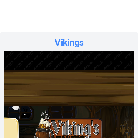
Vikings