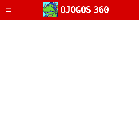
OJOGOS
360
Open main menu