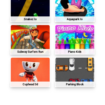
Snakez Io
Aquapark.io
Subway Surfers Run
Piano Kids
Cuphead 3d
Parking Block