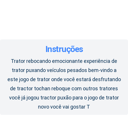
Instruções
Trator rebocando emocionante experiência de
trator puxando veículos pesados ​​bem-vindo a
este jogo de trator onde você estará desfrutando
de tractor tochan reboque com outros tratores
você já jogou tractor puxão para o jogo de trator
novo você vai gostar T