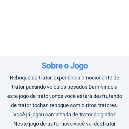
Sobre o Jogo
Reboque do trator, experiência emocionante de
trator puxando veículos pesados ​​Bem-vindo a
este jogo de trator, onde você estará desfrutando
de trator tochan reboque com outros tratores.
Você já jogou caminhada de trator dirigindo?
Neste jogo de trator novo você vai desfrutar