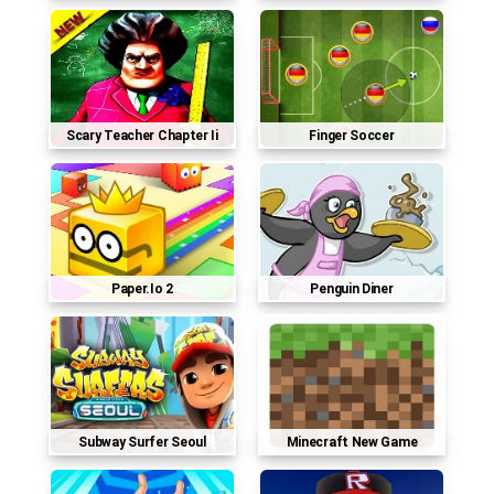
Scary Teacher Chapter Ii
Finger Soccer
Paper.io 2
Penguin Diner
Subway Surfer Seoul
Minecraft New Game