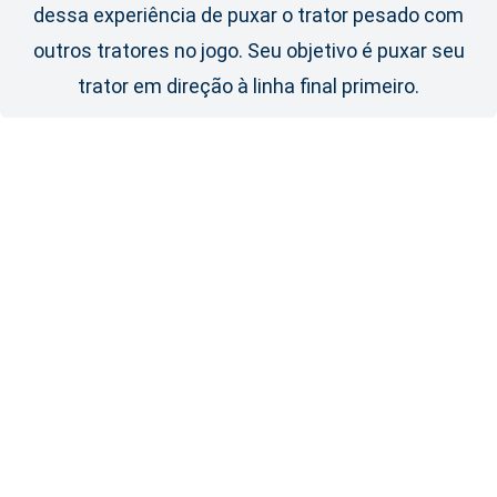
dessa experiência de puxar o trator pesado com
outros tratores no jogo. Seu objetivo é puxar seu
trator em direção à linha final primeiro.