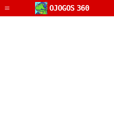
OJOGOS
360
Open main menu