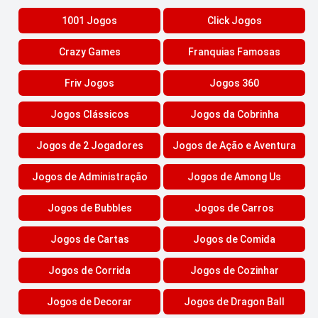
1001 Jogos
Click Jogos
Crazy Games
Franquias Famosas
Friv Jogos
Jogos 360
Jogos Clássicos
Jogos da Cobrinha
Jogos de 2 Jogadores
Jogos de Ação e Aventura
Jogos de Administração
Jogos de Among Us
Jogos de Bubbles
Jogos de Carros
Jogos de Cartas
Jogos de Comida
Jogos de Corrida
Jogos de Cozinhar
Jogos de Decorar
Jogos de Dragon Ball