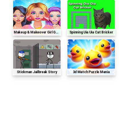
Makeup & Makeover Girl Games
Spinning Uia Uia Cat Bricker
Stickman Jailbreak Story
3d Match Puzzle Mania