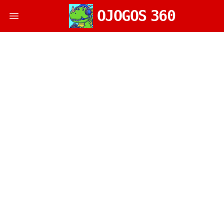
OJOGOS
360
Open main menu