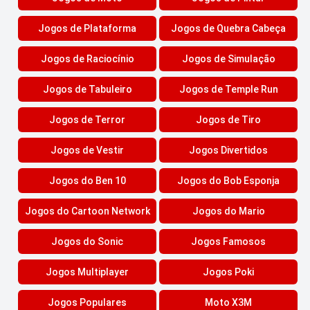
Jogos de Plataforma
Jogos de Quebra Cabeça
Jogos de Raciocínio
Jogos de Simulação
Jogos de Tabuleiro
Jogos de Temple Run
Jogos de Terror
Jogos de Tiro
Jogos de Vestir
Jogos Divertidos
Jogos do Ben 10
Jogos do Bob Esponja
Jogos do Cartoon Network
Jogos do Mario
Jogos do Sonic
Jogos Famosos
Jogos Multiplayer
Jogos Poki
Jogos Populares
Moto X3M