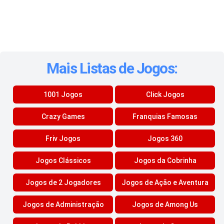
Mais Listas de Jogos:
1001 Jogos
Click Jogos
Crazy Games
Franquias Famosas
Friv Jogos
Jogos 360
Jogos Clássicos
Jogos da Cobrinha
Jogos de 2 Jogadores
Jogos de Ação e Aventura
Jogos de Administração
Jogos de Among Us