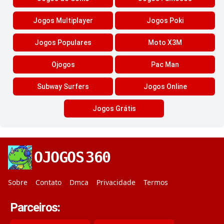
Jogos Multiplayer
Jogos Poki
Jogos Populares
Moto X3M
Ojogos
Pac Man
Subway Surfers
Jogos Online
Jogos Grátis
OJOGOS
360
Sobre
Contato
Dmca
Privacidade
Termos
Parceiros: