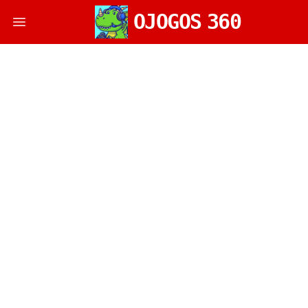
OJOGOS
360
Open main menu