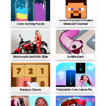
Color Sorting Puzzle
Minecraft Survival
Motorcycle And Girls Slide
Gobble Dash
Numpuz Classic
Crescendo Com Luluca Piano Tiles