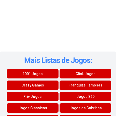
Mais Listas de Jogos:
1001 Jogos
Click Jogos
Crazy Games
Franquias Famosas
Friv Jogos
Jogos 360
Jogos Clássicos
Jogos da Cobrinha