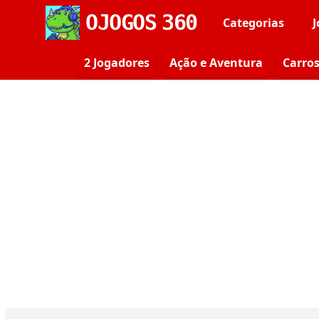
OJOGOS
360
Categorias
J
2 Jogadores
Ação e Aventura
Carro