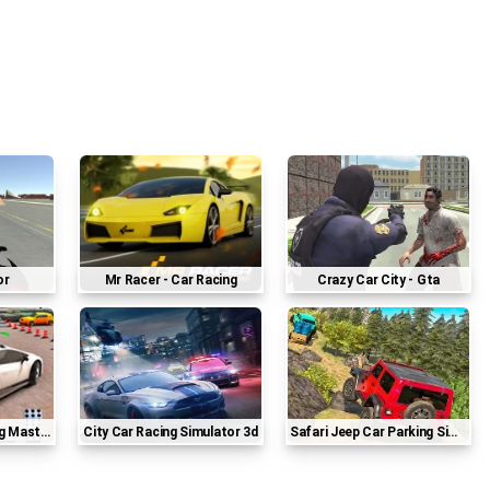
or
Mr Racer - Car Racing
Crazy Car City - Gta
g Master
City Car Racing Simulator 3d
Safari Jeep Car Parking Sim : Jungle Adventure 3d