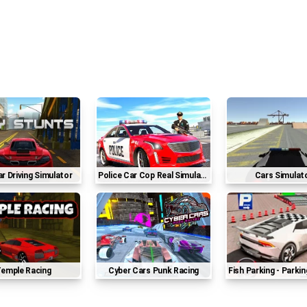
Car Driving Simulator
Police Car Cop Real Simulator
Cars Simulat
Temple Racing
Cyber Cars Punk Racing
Fish Parking - Parkin