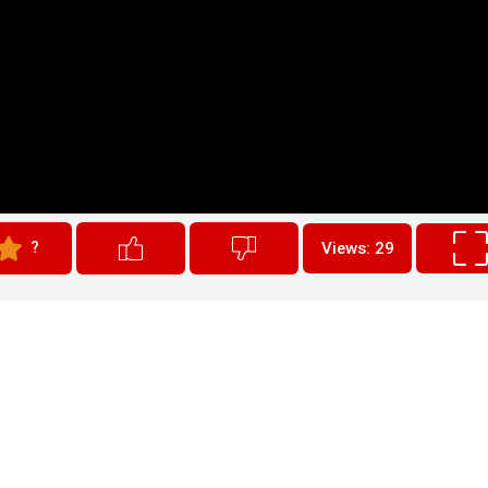
?
Views: 29