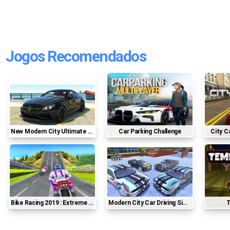
Jogos Recomendados
New Modern City Ultimate Car 3d
Car Parking Challenge
City 
Bike Racing 2019 : Extreme Bike Race
Modern City Car Driving Simulator