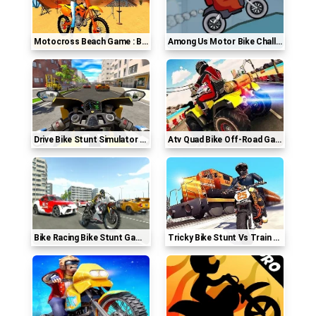
Motocross Beach Game : Bike Stunt Racing
Among Us Motor Bike Challenge
Drive Bike Stunt Simulator 3d
Atv Quad Bike Off-Road Game
Bike Racing Bike Stunt Games
Tricky Bike Stunt Vs Train Racing Game