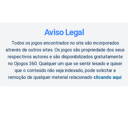
Aviso Legal
Todos os jogos encontrados no site são incorporados
através de outros sites. Os jogos são propriedade dos seus
respectivos autores e são disponibilizados gratuitamente
no Ojogos 360. Qualquer um que se sentir lesado e quiser
que o conteúdo não seja indexado, pode solicitar a
remoção de qualquer material relacionado
clicando aqui
.