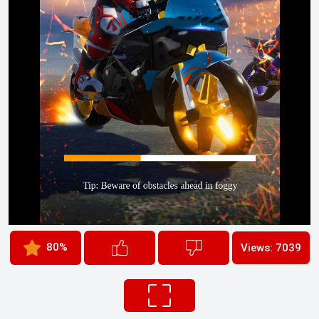
80%
Views: 7039