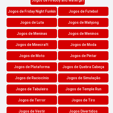
Jogos de Fireboy and Watergirl
Jogos de Friday Night Funkin
Jogos de Futebol
Jogos de Luta
Jogos de Mahjong
Jogos de Meninas
Jogos de Meninos
Jogos de Minecraft
Jogos de Moda
Jogos de Moto
Jogos de Pintar
Jogos de Plataforma
Jogos de Quebra Cabeça
Jogos de Raciocínio
Jogos de Simulação
Jogos de Tabuleiro
Jogos de Temple Run
Jogos de Terror
Jogos de Tiro
Jogos de Vestir
Jogos Divertidos