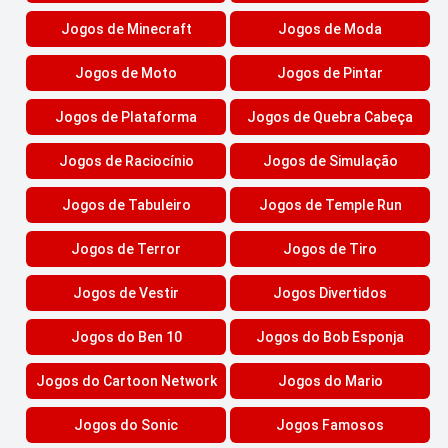
Jogos de Minecraft
Jogos de Moda
Jogos de Moto
Jogos de Pintar
Jogos de Plataforma
Jogos de Quebra Cabeça
Jogos de Raciocínio
Jogos de Simulação
Jogos de Tabuleiro
Jogos de Temple Run
Jogos de Terror
Jogos de Tiro
Jogos de Vestir
Jogos Divertidos
Jogos do Ben 10
Jogos do Bob Esponja
Jogos do Cartoon Network
Jogos do Mario
Jogos do Sonic
Jogos Famosos