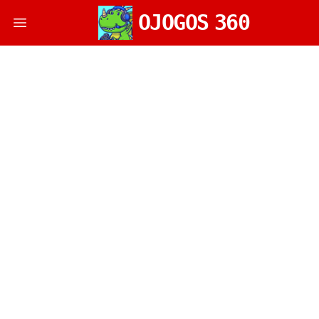
OJOGOS
360
Open main menu