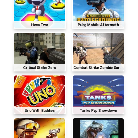
Hexa Two
Pubg Mobile: Aftermath
Critical Strike Zero
Combat Strike Zombie Survival Multiplayer
Uno With Buddies
Tanks Pvp Showdown