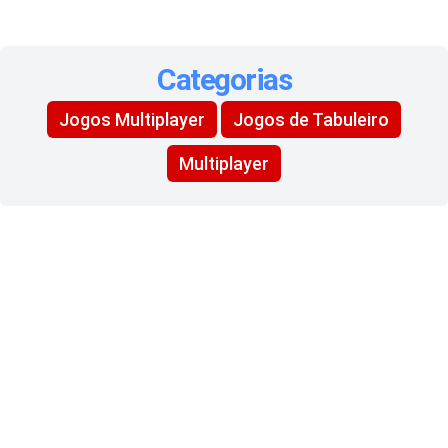
Categorias
Jogos Multiplayer
Jogos de Tabuleiro
Multiplayer