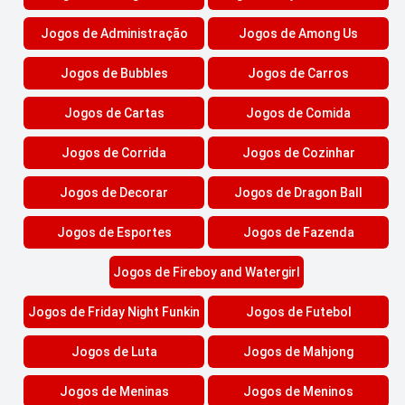
Jogos de Administração
Jogos de Among Us
Jogos de Bubbles
Jogos de Carros
Jogos de Cartas
Jogos de Comida
Jogos de Corrida
Jogos de Cozinhar
Jogos de Decorar
Jogos de Dragon Ball
Jogos de Esportes
Jogos de Fazenda
Jogos de Fireboy and Watergirl
Jogos de Friday Night Funkin
Jogos de Futebol
Jogos de Luta
Jogos de Mahjong
Jogos de Meninas
Jogos de Meninos