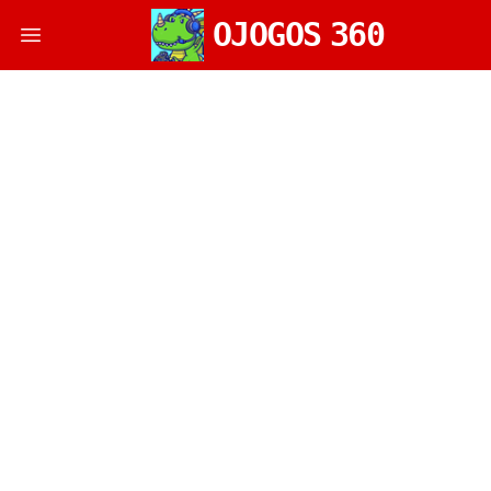
OJOGOS
360
Open main menu