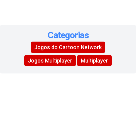
Categorias
Jogos do Cartoon Network
Jogos Multiplayer
Multiplayer