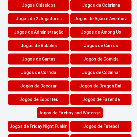
Jogos Clássicos
Jogos da Cobrinha
Jogos de 2 Jogadores
Jogos de Ação e Aventura
Jogos de Administração
Jogos de Among Us
Jogos de Bubbles
Jogos de Carros
Jogos de Cartas
Jogos de Comida
Jogos de Corrida
Jogos de Cozinhar
Jogos de Decorar
Jogos de Dragon Ball
Jogos de Esportes
Jogos de Fazenda
Jogos de Fireboy and Watergirl
Jogos de Friday Night Funkin
Jogos de Futebol