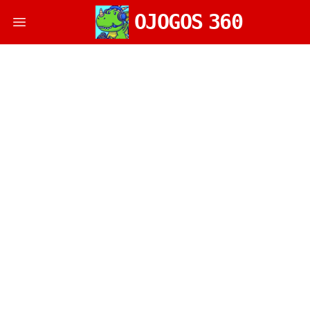
OJOGOS
360
Open main menu