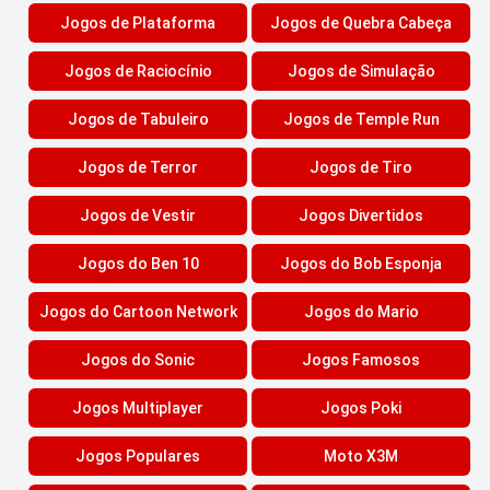
Jogos de Plataforma
Jogos de Quebra Cabeça
Jogos de Raciocínio
Jogos de Simulação
Jogos de Tabuleiro
Jogos de Temple Run
Jogos de Terror
Jogos de Tiro
Jogos de Vestir
Jogos Divertidos
Jogos do Ben 10
Jogos do Bob Esponja
Jogos do Cartoon Network
Jogos do Mario
Jogos do Sonic
Jogos Famosos
Jogos Multiplayer
Jogos Poki
Jogos Populares
Moto X3M