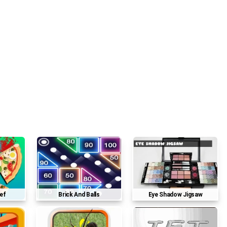
hef
Brick And Balls
Eye Shadow Jigsaw