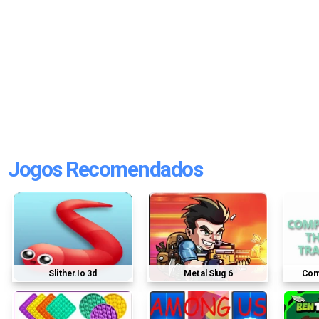
Jogos Recomendados
Slither.io 3d
Metal Slug 6
Co