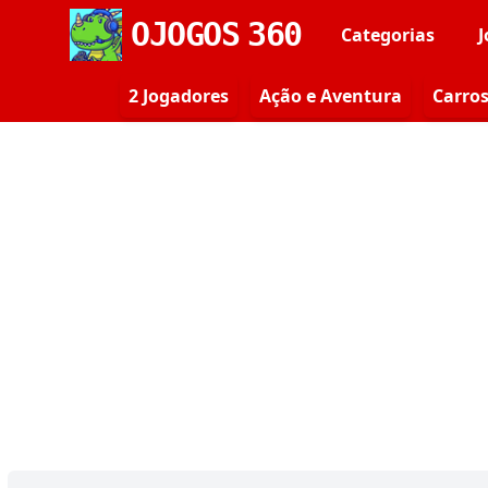
OJOGOS
360
Categorias
J
2 Jogadores
Ação e Aventura
Carro