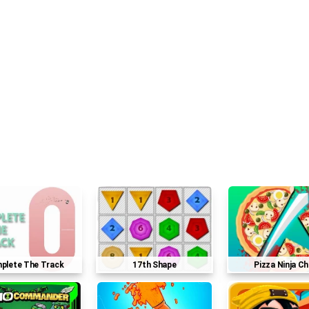
mplete The Track
17th Shape
Pizza Ninja C