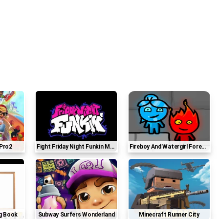
 Pro2
Fight Friday Night Funkin Music
Fireboy And Watergirl Forest Temple
ng Book
Subway Surfers Wonderland
Minecraft Runner City