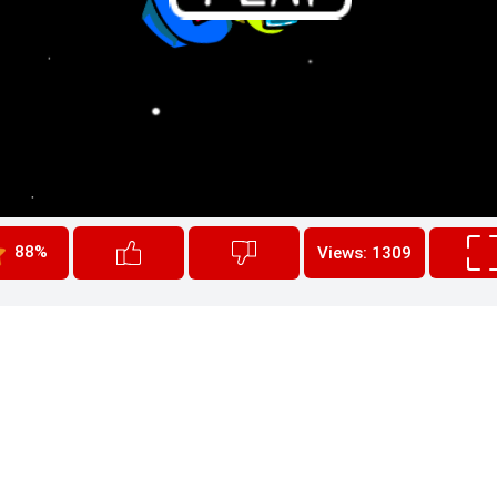
88%
Views: 1309