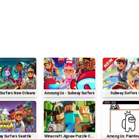
 Surfers New Orleans
Amoung Us - Subway Surfers
Subway Surfers
ay Surfers Seattle
Minecraft Jigsaw Puzzle Collection
Among Us: Painti