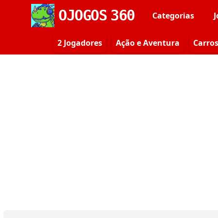
OJOGOS
360
Categorias
J
2 Jogadores
Ação e Aventura
Carro